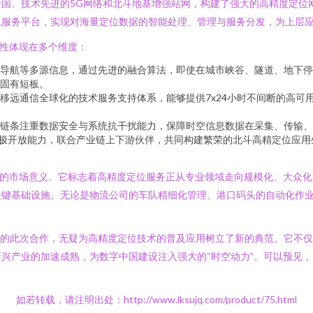
国、技术先进的5G网络和北斗地基增强站网，构建了强大的高精度定位
息服务平台，实现对海量定位数据的智能处理、管理与服务分发，为上层
特性体现在多个维度：
惯性导航等多源信息，通过先进的融合算法，即使在城市峡谷、隧道、地下
固有短板。
移远通信全球化的技术服务支持体系，能够提供7x24小时不间断的高可
链条注重数据安全与系统抗干扰能力，保障时空信息数据在采集、传输、
积极开放能力，联合产业链上下游伙伴，共同构建繁荣的北斗高精定位应
远的市场意义。它标志着高精度定位服务正从专业领域走向规模化、大众
关键基础设施。无论是物流公司的车队精细化管理、港口码头的自动化作
国移动的此次合作，无疑为高精度定位技术的普及应用树立了新的典范。它不
兴产业的加速成熟，为数字中国建设注入强大的“时空动力”。可以预见
如若转载，请注明出处：http://www.lksujq.com/product/75.html