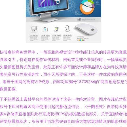
快节奏的商务世界中，一段高雅的视觉设计往往能让信息的传递更为直观
具吸引力，特别是在制作宣传材料、网站首页或企业简报时，一幅满载灵
矢量插图显得尤为宝贵。此刻正有许多平面设计师和品牌方在为寻找高清
美的高可行性资源奔忙，而今天所要探讨的，正是这样一件优质的商用利
—来自千图网的免费VIP资源，内容对应编号13705266的“商务创意信息”
数据图像。
于不熟悉线上素材平台的同伴说清了这是一件绝对珍宝，图片在规范对应
权号下即可规避因商业使用引起的擦边流俗说。《千图系统》自带得天独
家V存储库直接领到此行完成获得EPS的标准数据包部分。关于直接制作
需要场景概况为：所有用于市场营销做直白搞大数据盘观情形的抓眼球很