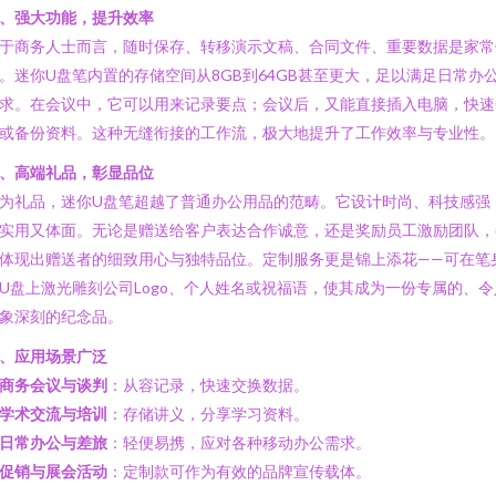
、强大功能，提升效率
于商务人士而言，随时保存、转移演示文稿、合同文件、重要数据是家常
。迷你U盘笔内置的存储空间从8GB到64GB甚至更大，足以满足日常办
求。在会议中，它可以用来记录要点；会议后，又能直接插入电脑，快速
或备份资料。这种无缝衔接的工作流，极大地提升了工作效率与专业性。
、高端礼品，彰显品位
为礼品，迷你U盘笔超越了普通办公用品的范畴。它设计时尚、科技感强
实用又体面。无论是赠送给客户表达合作诚意，还是奖励员工激励团队，
体现出赠送者的细致用心与独特品位。定制服务更是锦上添花——可在笔
U盘上激光雕刻公司Logo、个人姓名或祝福语，使其成为一份专属的、令
象深刻的纪念品。
、应用场景广泛
商务会议与谈判
：从容记录，快速交换数据。
学术交流与培训
：存储讲义，分享学习资料。
日常办公与差旅
：轻便易携，应对各种移动办公需求。
促销与展会活动
：定制款可作为有效的品牌宣传载体。